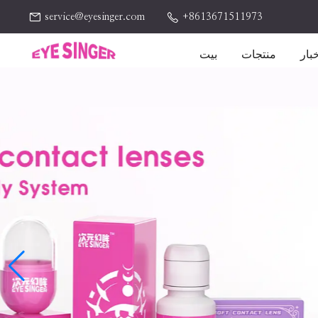
service@eyesinger.com
+8613671511973
بار
منتجات
بيت